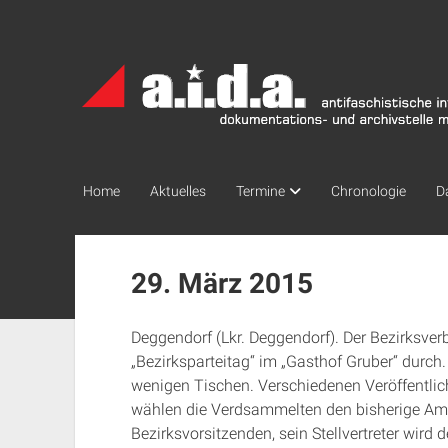
a.i.d.a.
Archiv
München
Home
Aktuelles
Termine
Chronologie
D
29. März 2015
Deggendorf (Lkr. Deggendorf). Der Bezirksve
„Bezirksparteitag“ im „Gasthof Gruber“ durch.
wenigen Tischen. Verschiedenen Veröffentlic
wählen die Verdsammelten den bisherige Am
Bezirksvorsitzenden, sein Stellvertreter wird