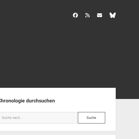
facebook
rss
info@aida-archiv.de
enleiste
Chronologie durchsuchen
Suche