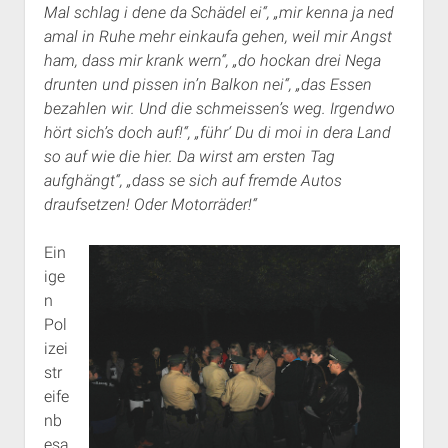
Mal schlag i dene da Schädel ei“, „mir kenna ja ned
amal in Ruhe mehr einkaufa gehen, weil mir Angst
ham, dass mir krank wern“, „do hockan drei Nega
drunten und pissen in’n Balkon nei“, „das Essen
bezahlen wir. Und die schmeissen’s weg. Irgendwo
hört sich’s doch auf!“, „führ‘ Du di moi in dera Land
so auf wie die hier. Da wirst am ersten Tag
aufghängt“, „dass se sich auf fremde Autos
draufsetzen! Oder Motorräder!“
Ein
ige
n
Pol
izei
str
eife
nb
esa