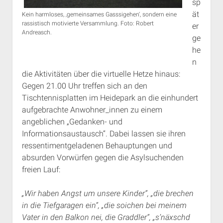
sp
ät
Kein harmloses, ‚gemeinsames Gasssigehen‘, sondern eine
rassistisch motivierte Versammlung. Foto: Robert
er
Andreasch.
ge
he
n
die Aktivitäten über die virtuelle Hetze hinaus:
Gegen 21.00 Uhr treffen sich an den
Tischtennisplatten im Heidepark an die einhundert
aufgebrachte Anwohner_innen zu einem
angeblichen „Gedanken- und
Informationsaustausch“. Dabei lassen sie ihren
ressentimentgeladenen Behauptungen und
absurden Vorwürfen gegen die Asylsuchenden
freien Lauf:
„Wir haben Angst um unsere Kinder“, „die brechen
in die Tiefgaragen ein“, „die soichen bei meinem
Vater in den Balkon nei, die Graddler“, „s’näxschd