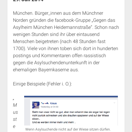
Rechte Termine München
Über a.i.d.a.
München. Bürger_innen aus dem Münchner
RSS-Feeds, Twitter & Facebook
Norden gründen die facebook-Gruppe „Gegen das
Bibliothek
Asylheim München Heidemannstraße“. Schon nach
Kontakt & PGP-Key
wenigen Stunden sind ihr über eintausend
Menschen beigetreten (nach 48 Stunden fast
1700). Viele von ihnen toben sich dort in hunderten
postings und Kommentaren offen rassistisch
gegen die Asylsuchendenunterkunft in der
ehemaligen Bayernkaserne aus.
Einige Beispiele (Fehler i. O.):
„
M
us
st
e
Wenn Asylsuchende nicht auf der Wiese sitzen dürfen.