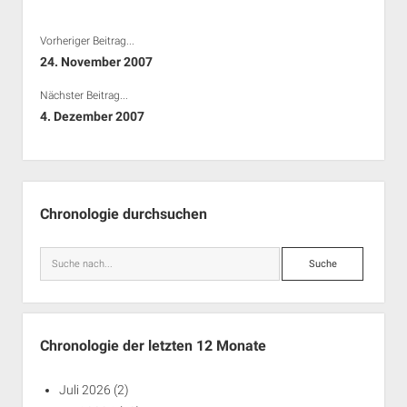
Rechte Termine München
Über a.i.d.a.
Vorheriger Beitrag...
RSS-Feeds, Twitter & Facebook
24. November 2007
Bibliothek
Nächster Beitrag...
Kontakt & PGP-Key
4. Dezember 2007
Seitenleiste
Chronologie durchsuchen
Suche
Chronologie der letzten 12 Monate
Juli 2026
(2)