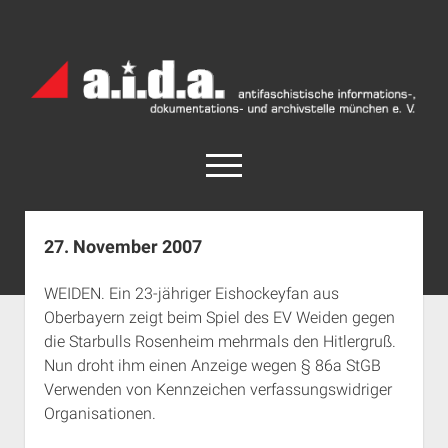
a.i.d.a.
Archiv
München
open
menu
facebook
rss
info@aida-archiv.de
27. November 2007
Home
WEIDEN. Ein 23-jähriger Eishockeyfan aus
Aktuelles
Oberbayern zeigt beim Spiel des EV Weiden gegen
open
Termine
die Starbulls Rosenheim mehrmals den Hitlergruß.
dropdown
Nun droht ihm einen Anzeige wegen § 86a StGB
Antifaschistische Termine im Süden
Chronologie
menu
Verwenden von Kennzeichen verfassungswidriger
open
Antifaschistische Termine in München
Das Archiv
Organisationen.
dropdown
Rechte Termine im Süden
a.i.d.a. e. V. unterstützen
Impressum
menu