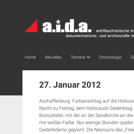
a.i.d.a.
Archiv
München
Home
Aktuelles
Termine
Chronologie
D
27. Januar 2012
Aschaffenburg. Farbanschlag auf die Holocau
Nacht zu Freitag, dem Holocaust-Gedenktag,
Bronzetafel, mit der an der Sandkirche an die
mit weißer Farbe. Nur wenige Stunden später i
Gedenkdemo geplant. Die Neonazis des „Freie