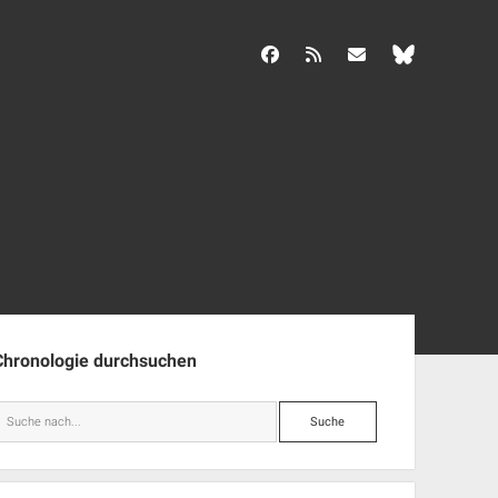
facebook
rss
info@aida-archiv.de
enleiste
Chronologie durchsuchen
Suche