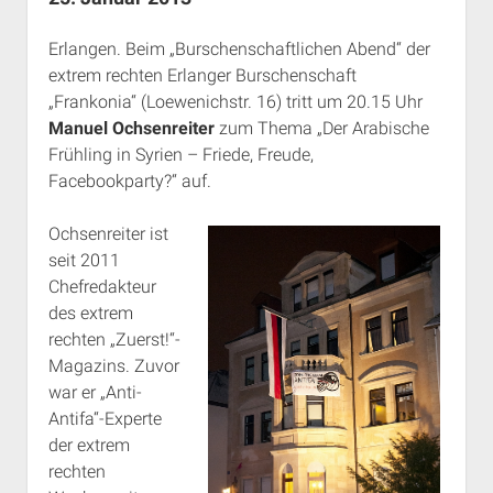
Rechte Termine München
Über a.i.d.a.
Erlangen. Beim „Burschenschaftlichen Abend“ der
RSS-Feeds, Twitter & Facebook
extrem rechten Erlanger Burschenschaft
Bibliothek
„Frankonia“ (Loewenichstr. 16) tritt um 20.15 Uhr
Kontakt & PGP-Key
Manuel Ochsenreiter
zum Thema „Der Arabische
Frühling in Syrien – Friede, Freude,
Facebookparty?“ auf.
Ochsenreiter ist
seit 2011
Chefredakteur
des extrem
rechten „Zuerst!“-
Magazins. Zuvor
war er „Anti-
Antifa“-Experte
der extrem
rechten