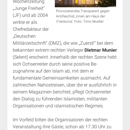
Wochenzeitung
„Junge Freiheit“
Provozierendes Transparent gegen
(JF) und ab 2004
Antifaschist_innen am Haus der
wirkte er als
‚Frankonia‘. Foto: Timo Mueller
Chefredak­teur der
„Deutschen
Militärzeitschrift“ (DMZ), die wie „Zuerst!“ bei dem
bekann­ten extrem rechten Verleger
Dietmar Munier
(Selent) er­scheint. Innerhalb der rechten Szene hebt
sich Ochsenreiter durch seine posi­tive Be­
zugnahme auf den Islam ab, mit dem er
fundamentale Ge­meinsamkeiten ausmacht. Auf
zahlreichen Nahostreisen, über die er ausführlich in
seinem Magazinen berichtet, pflegt Ochsenreiter
den Dialog zu füh­renden Islamisten, militanten
Organisationen und islamistischen Re­gimes.
Im Vorfeld bitten die Organisatoren der rechten
Veranstaltung ihre Gäste, schon ab 17.30 Uhr zu