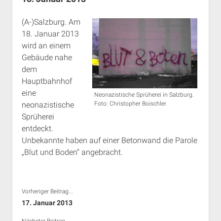
Rechte Termine München
Über a.i.d.a.
(A-)Salzburg. Am
RSS-Feeds, Twitter & Facebook
18. Januar 2013
Bibliothek
wird an einem
Kontakt & PGP-Key
Gebäude nahe
dem
Hauptbahnhof
eine
Neonazistische Sprüherei in Salzburg.
neonazistische
Foto: Christopher Boischler
Sprüherei
entdeckt.
Unbekannte haben auf einer Betonwand die Parole
„Blut und Boden“ angebracht.
Vorheriger Beitrag...
17. Januar 2013
Nächster Beitrag...