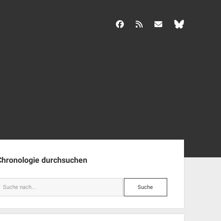
facebook
rss
info@aida-archiv.de
enleiste
Chronologie durchsuchen
Suche