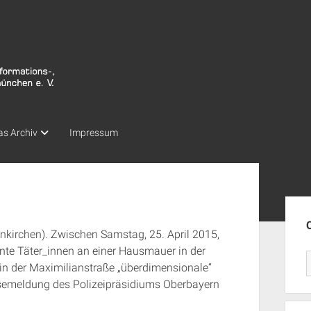
as Archiv
Impressum
Seit
nkirchen). Zwischen Samstag, 25. April 2015,
nte Täter_innen an einer Hausmauer in der
in der Maximilianstraße „überdimensionale“
ssemeldung des Polizeipräsidiums Oberbayern