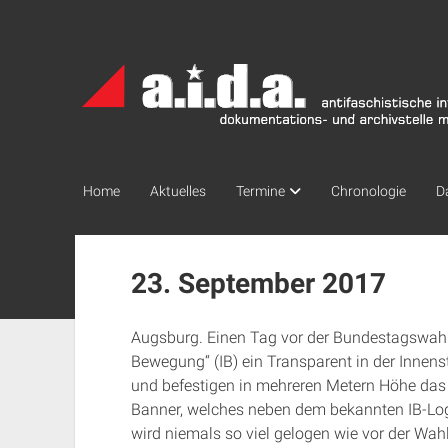
a.i.d.a.
Archiv
München
Home
Aktuelles
Termine
Chronologie
D
23. September 2017
Augsburg. Einen Tag vor der Bundestagswahl 
Bewegung“ (IB) ein Transparent in der Innens
und befestigen in mehreren Metern Höhe das
Banner, welches neben dem bekannten IB-Log
wird niemals so viel gelogen wie vor der Wahl“