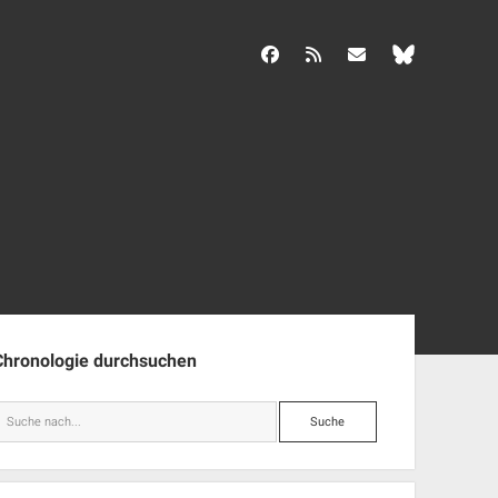
facebook
rss
info@aida-archiv.de
enleiste
Chronologie durchsuchen
Suche