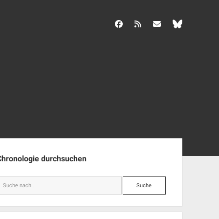
facebook
rss
info@aida-archiv.de
enleiste
Chronologie durchsuchen
Suche