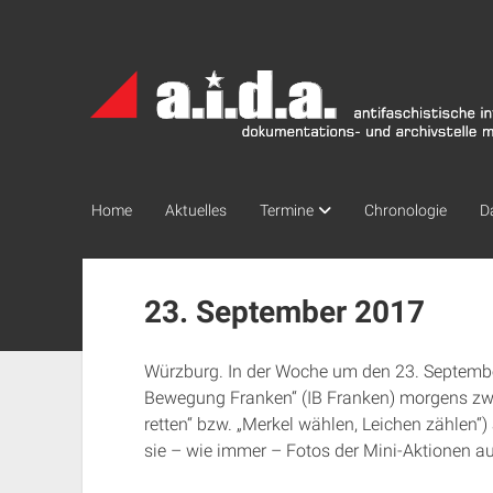
a.i.d.a.
Archiv
München
Home
Aktuelles
Termine
Chronologie
D
23. September 2017
Würzburg. In der Woche um den 23. September
Bewegung Franken“ (IB Franken) morgens zwe
retten“ bzw. „Merkel wählen, Leichen zählen“
sie – wie immer – Fotos der Mini-Aktionen au