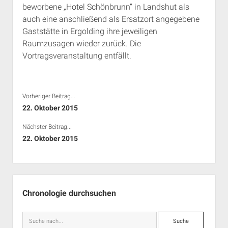
beworbene „Hotel Schönbrunn“ in Landshut als
Rechte Termine München
Über a.i.d.a.
auch eine anschließend als Ersatzort angegebene
RSS-Feeds, Twitter & Facebook
Gaststätte in Ergolding ihre jeweiligen
Bibliothek
Raumzusagen wieder zurück. Die
Vortragsveranstaltung entfällt.
Kontakt & PGP-Key
Vorheriger Beitrag...
22. Oktober 2015
Nächster Beitrag...
22. Oktober 2015
Seitenleiste
Chronologie durchsuchen
Suche