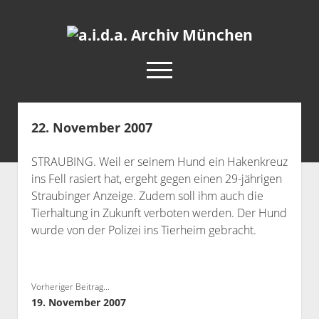
a.i.d.a.
Archiv
open
München
menu
facebook
rss
info@aida-archiv.de
22. November 2007
Home
STRAUBING. Weil er seinem Hund ein Hakenkreuz
Aktuelles
ins Fell rasiert hat, ergeht gegen einen 29-jährigen
open
Termine
Straubinger Anzeige. Zudem soll ihm auch die
dropdown
Tierhaltung in Zukunft verboten werden. Der Hund
Antifaschistische Termine im Süden
Chronologie
menu
wurde von der Polizei ins Tierheim gebracht.
open
Antifaschistische Termine in München
Das Archiv
dropdown
Rechte Termine im Süden
a.i.d.a. e. V. unterstützen
Impressum
menu
Rechte Termine München
Über a.i.d.a.
Vorheriger Beitrag...
19. November 2007
RSS-Feeds, Twitter & Facebook