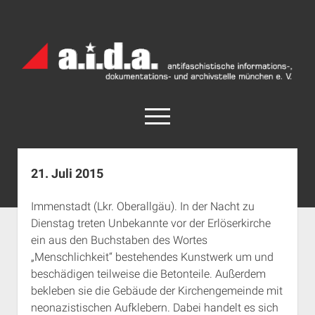
a.i.d.a.
Archiv
München
open
menu
facebook
rss
info@aida-archiv.de
21. Juli 2015
Home
Immenstadt (Lkr. Oberallgäu). In der Nacht zu
Aktuelles
Dienstag treten Unbekannte vor der Erlöserkirche
open
Termine
ein aus den Buchstaben des Wortes
dropdown
„Menschlichkeit“ bestehendes Kunstwerk um und
Antifaschistische Termine im Süden
Chronologie
menu
beschädigen teilweise die Betonteile. Außerdem
open
Antifaschistische Termine in München
Das Archiv
bekleben sie die Gebäude der Kirchengemeinde mit
dropdown
Rechte Termine im Süden
a.i.d.a. e. V. unterstützen
Impressum
menu
neonazistischen Aufklebern. Dabei handelt es sich