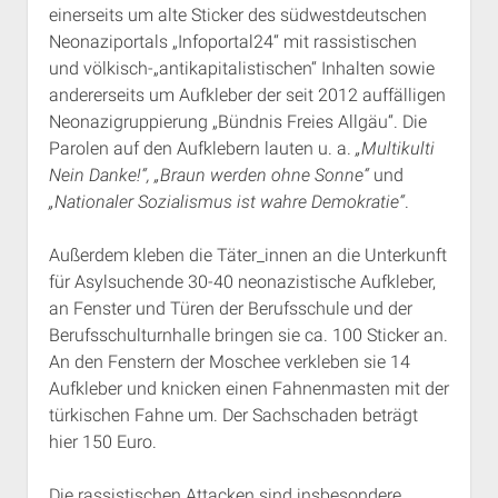
einerseits um alte Sticker des südwestdeutschen
Rechte Termine München
Über a.i.d.a.
Neonaziportals „Infoportal24“ mit rassistischen
RSS-Feeds, Twitter & Facebook
und völkisch-„antikapitalistischen“ Inhalten sowie
Bibliothek
andererseits um Aufkleber der seit 2012 auffälligen
Neonazigruppierung „Bündnis Freies Allgäu“. Die
Kontakt & PGP-Key
Parolen auf den Aufklebern lauten u. a.
„Multikulti
Nein Danke!“, „Braun werden ohne Sonne“
und
„Nationaler Sozialismus ist wahre Demokratie“
.
Außerdem kleben die Täter_innen an die Unterkunft
für Asylsuchende 30-40 neonazistische Aufkleber,
an Fenster und Türen der Berufsschule und der
Berufsschulturnhalle bringen sie ca. 100 Sticker an.
An den Fenstern der Moschee verkleben sie 14
Aufkleber und knicken einen Fahnenmasten mit der
türkischen Fahne um. Der Sachschaden beträgt
hier 150 Euro.
Die rassistischen Attacken sind insbesondere