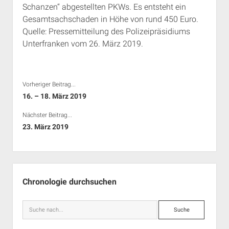
Schanzen“ abgestellten PKWs. Es entsteht ein
Rechte Termine München
Über a.i.d.a.
Gesamtsachschaden in Höhe von rund 450 Euro.
RSS-Feeds, Twitter & Facebook
Quelle: Pressemitteilung des Polizeipräsidiums
Bibliothek
Unterfranken vom 26. März 2019.
Kontakt & PGP-Key
Vorheriger Beitrag...
16. – 18. März 2019
Nächster Beitrag...
23. März 2019
Seitenleiste
Chronologie durchsuchen
Suche