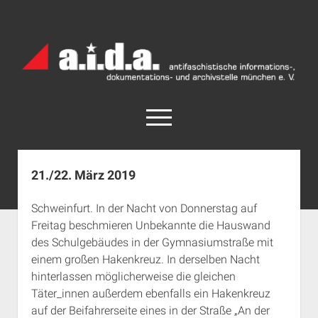
a.i.d.a.
Archiv
München
open
menu
facebook
rss
info@aida-archiv.de
21./22. März 2019
Home
Schweinfurt. In der Nacht von Donnerstag auf
Aktuelles
Freitag beschmieren Unbekannte die Hauswand
open
Termine
des Schulgebäudes in der Gymnasiumstraße mit
dropdown
einem großen Hakenkreuz. In derselben Nacht
Antifaschistische Termine im Süden
Chronologie
menu
hinterlassen möglicherweise die gleichen
open
Antifaschistische Termine in München
Das Archiv
Täter_innen außerdem ebenfalls ein Hakenkreuz
dropdown
Rechte Termine im Süden
a.i.d.a. e. V. unterstützen
Impressum
menu
auf der Beifahrerseite eines in der Straße „An der