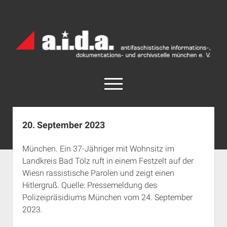
a.i.d.a.
Archiv
München
open
menu
facebook
rss
info@aida-archiv.de
20. September 2023
Home
München. Ein 37-Jähriger mit Wohnsitz im
Aktuelles
Landkreis Bad Tölz ruft in einem Festzelt auf der
open
Termine
Wiesn rassistische Parolen und zeigt einen
dropdown
Hitlergruß. Quelle: Pressemeldung des
Antifaschistische Termine im Süden
Chronologie
menu
Polizeipräsidiums München vom 24. September
open
Antifaschistische Termine in München
Das Archiv
2023.
dropdown
Rechte Termine im Süden
a.i.d.a. e. V. unterstützen
Impressum
menu