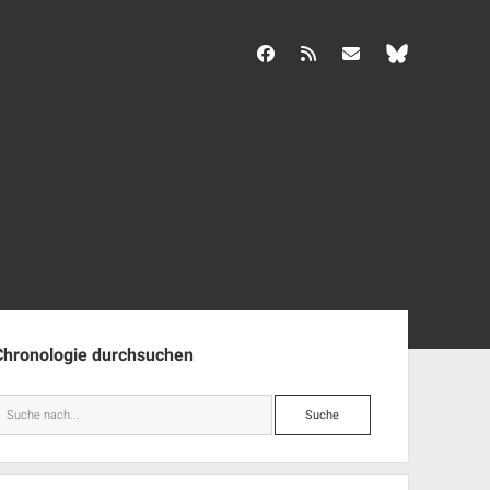
facebook
rss
info@aida-archiv.de
enleiste
Chronologie durchsuchen
Suche