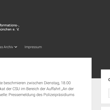
as Archiv
Impressum
Seit
te beschmieren zwischen Dienstag, 18.00
kat der CSU im Bereich der Auffahrt „An der
uelle: Pressemeldung des Polizeipräsidiums