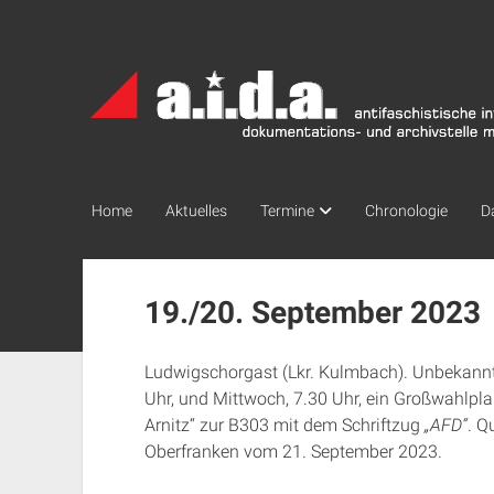
a.i.d.a.
Archiv
München
Home
Aktuelles
Termine
Chronologie
D
19./20. September 2023
Ludwigschorgast (Lkr. Kulmbach). Unbekann
Uhr, und Mittwoch, 7.30 Uhr, ein Großwahlpla
Arnitz“ zur B303 mit dem Schriftzug
„AFD“
. Q
Oberfranken vom 21. September 2023.