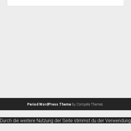
Period WordPress Theme
by Compete Themes.
Durch die weitere Nutzung der Seite stimmst du der Verwendung
von Cookies zu.
Weitere Informationen
Akzeptieren