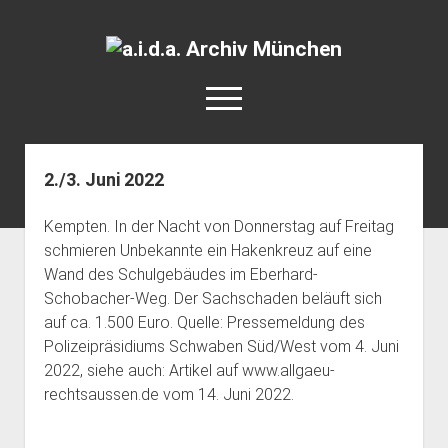
a.i.d.a.
Archiv
open
München
menu
facebook
rss
info@aida-archiv.de
2./3. Juni 2022
Home
Kempten. In der Nacht von Donnerstag auf Freitag
Aktuelles
schmieren Unbekannte ein Hakenkreuz auf eine
open
Termine
Wand des Schulgebäudes im Eberhard-
dropdown
Schobacher-Weg. Der Sachschaden beläuft sich
Antifaschistische Termine im Süden
Chronologie
menu
auf ca. 1.500 Euro. Quelle: Pressemeldung des
open
Antifaschistische Termine in München
Das Archiv
Polizeipräsidiums Schwaben Süd/West vom 4. Juni
dropdown
Rechte Termine im Süden
a.i.d.a. e. V. unterstützen
Impressum
menu
2022, siehe auch: Artikel auf www.allgaeu-
rechtsaussen.de vom 14. Juni 2022.
Rechte Termine München
Über a.i.d.a.
RSS-Feeds, Twitter & Facebook