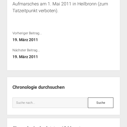
Aufmarsches am 1. Mai 2011 in Heilbronn (zum
Rechte Termine München
Über a.i.d.a.
Tatzeitpunkt verboten).
RSS-Feeds, Twitter & Facebook
Bibliothek
Kontakt & PGP-Key
Vorheriger Beitrag...
19. März 2011
Nächster Beitrag...
19. März 2011
Seitenleiste
Chronologie durchsuchen
Suche