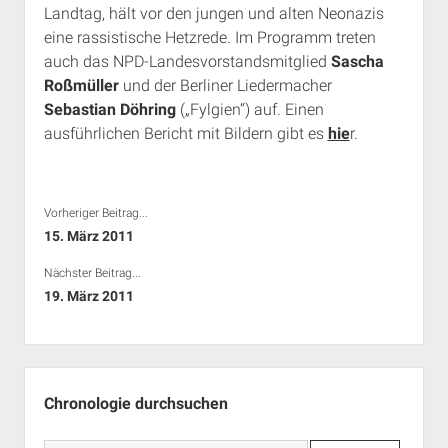
Landtag, hält vor den jungen und alten Neonazis
Rechte Termine München
Über a.i.d.a.
eine rassistische Hetzrede. Im Programm treten
RSS-Feeds, Twitter & Facebook
auch das NPD-Landesvorstandsmitglied
Sascha
Bibliothek
Roßmüller
und der Berliner Liedermacher
Sebastian Döhring
(„Fylgien“) auf. Einen
Kontakt & PGP-Key
ausführlichen Bericht mit Bildern gibt es
hie
r.
Vorheriger Beitrag...
15. März 2011
Nächster Beitrag...
19. März 2011
Seitenleiste
Chronologie durchsuchen