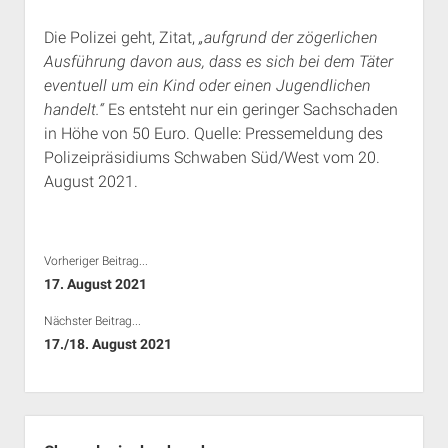
Rechte Termine München
Über a.i.d.a.
Die Polizei geht, Zitat,
„aufgrund der zögerlichen
RSS-Feeds, Twitter & Facebook
Ausführung davon aus, dass es sich bei dem Täter
Bibliothek
eventuell um ein Kind oder einen Jugendlichen
handelt.“
Es entsteht nur ein geringer Sachschaden
Kontakt & PGP-Key
in Höhe von 50 Euro. Quelle: Pressemeldung des
Polizeipräsidiums Schwaben Süd/West vom 20.
August 2021.
Vorheriger Beitrag...
17. August 2021
Nächster Beitrag...
17./18. August 2021
Seitenleiste