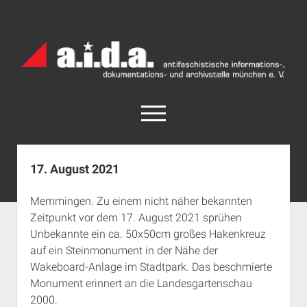
a.i.d.a.
Archiv
München
open
menu
facebook
rss
info@aida-archiv.de
17. August 2021
Home
Memmingen. Zu einem nicht näher bekannten
Aktuelles
Zeitpunkt vor dem 17. August 2021 sprühen
open
Termine
Unbekannte ein ca. 50x50cm großes Hakenkreuz
dropdown
auf ein Steinmonument in der Nähe der
Antifaschistische Termine im Süden
Chronologie
menu
Wakeboard-Anlage im Stadtpark. Das beschmierte
open
Antifaschistische Termine in München
Das Archiv
Monument erinnert an die Landesgartenschau
dropdown
Rechte Termine im Süden
a.i.d.a. e. V. unterstützen
Impressum
menu
2000.