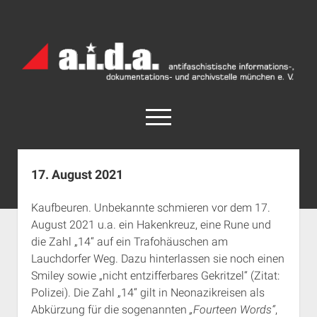
a.i.d.a.
Archiv
München
open
menu
facebook
rss
info@aida-archiv.de
17. August 2021
Home
Kaufbeuren. Unbekannte schmieren vor dem 17.
Aktuelles
August 2021 u.a. ein Hakenkreuz, eine Rune und
open
Termine
die Zahl „14“ auf ein Trafohäuschen am
dropdown
Lauchdorfer Weg. Dazu hinterlassen sie noch einen
Antifaschistische Termine im Süden
Chronologie
menu
Smiley sowie „nicht entzifferbares Gekritzel“ (Zitat:
open
Antifaschistische Termine in München
Das Archiv
Polizei). Die Zahl „14“ gilt in Neonazikreisen als
dropdown
Rechte Termine im Süden
a.i.d.a. e. V. unterstützen
Impressum
menu
Abkürzung für die sogenannten
„Fourteen Words“
,