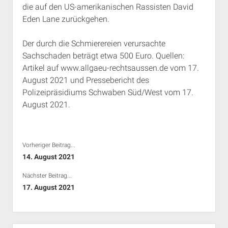
die auf den US-amerikanischen Rassisten David
Rechte Termine München
Über a.i.d.a.
Eden Lane zurückgehen.
RSS-Feeds, Twitter & Facebook
Bibliothek
Der durch die Schmierereien verursachte
Sachschaden beträgt etwa 500 Euro. Quellen:
Kontakt & PGP-Key
Artikel auf www.allgaeu-rechtsaussen.de vom 17.
August 2021 und Pressebericht des
Polizeipräsidiums Schwaben Süd/West vom 17.
August 2021.
Vorheriger Beitrag...
14. August 2021
Nächster Beitrag...
17. August 2021