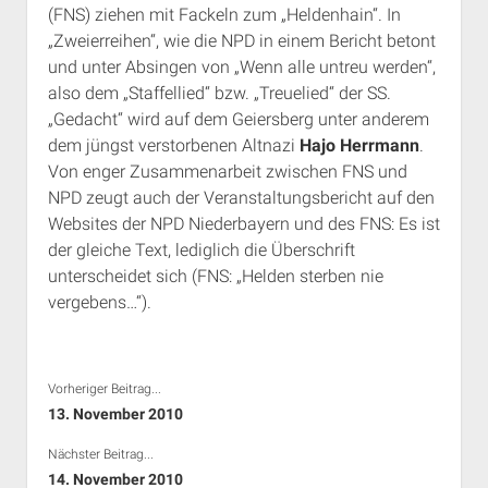
(FNS) ziehen mit Fackeln zum „Heldenhain“. In
Rechte Termine München
Über a.i.d.a.
„Zweierreihen“, wie die NPD in einem Bericht betont
RSS-Feeds, Twitter & Facebook
und unter Absingen von „Wenn alle untreu werden“,
Bibliothek
also dem „Staffellied“ bzw. „Treuelied“ der SS.
„Gedacht“ wird auf dem Geiersberg unter anderem
Kontakt & PGP-Key
dem jüngst verstorbenen Altnazi
Hajo Herrmann
.
Von enger Zusammenarbeit zwischen FNS und
NPD zeugt auch der Veranstaltungsbericht auf den
Websites der NPD Niederbayern und des FNS: Es ist
der gleiche Text, lediglich die Überschrift
unterscheidet sich (FNS: „Helden sterben nie
vergebens…“).
Vorheriger Beitrag...
13. November 2010
Nächster Beitrag...
14. November 2010