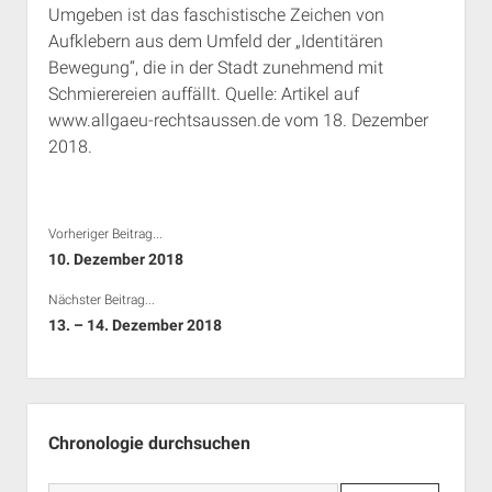
Umgeben ist das faschistische Zeichen von
Rechte Termine München
Über a.i.d.a.
Aufklebern aus dem Umfeld der „Identitären
RSS-Feeds, Twitter & Facebook
Bewegung“, die in der Stadt zunehmend mit
Bibliothek
Schmierereien auffällt. Quelle: Artikel auf
www.allgaeu-rechtsaussen.de vom 18. Dezember
Kontakt & PGP-Key
2018.
Vorheriger Beitrag...
10. Dezember 2018
Nächster Beitrag...
13. – 14. Dezember 2018
Seitenleiste
Chronologie durchsuchen