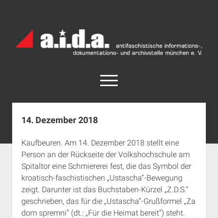
a.i.d.a.
Archiv
München
open
menu
facebook
rss
info@aida-archiv.de
14. Dezember 2018
Home
Kaufbeuren. Am 14. Dezember 2018 stellt eine
Aktuelles
Person an der Rückseite der Volkshochschule am
open
Termine
Spitaltor eine Schmiererei fest, die das Symbol der
dropdown
kroatisch-faschistischen „Ustascha“-Bewegung
Antifaschistische Termine im Süden
Chronologie
menu
zeigt. Darunter ist das Buchstaben-Kürzel „Z.D.S.“
open
Antifaschistische Termine in München
Das Archiv
geschrieben, das für die „Ustascha“-Grußformel „Za
dropdown
Rechte Termine im Süden
a.i.d.a. e. V. unterstützen
Impressum
menu
dom spremni“ (dt.: „Für die Heimat bereit“) steht.