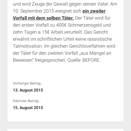
und wird Zeuge der Gewalt gegen seinen Vater. Am
Rechte Termine München
Über a.i.d.a.
10. September 2015 ereignet sich
ein zweiter
RSS-Feeds, Twitter & Facebook
Vorfall mit dem selben Täter.
Der Täter wird für
Bibliothek
den ersten Vorfall zu 400€ Schmerzensgeld und
zehn Tagen a 15€ Arbeit verurteilt. Das Gericht
Kontakt & PGP-Key
erwähnt im schriftlichen Urteil keine rassistische
Tatmotivation. Im gleichen Gerichtsverfahren wird
der Täter für den zweiten Vorfall „aus Mangel an
Beweisen“ freigesprochen. Quelle: BEFORE.
Vorheriger Beitrag...
13. August 2015
Nächster Beitrag...
15. August 2015