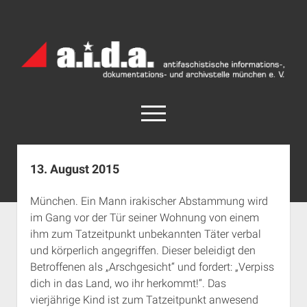
a.i.d.a.
Archiv
München
open
menu
facebook
rss
info@aida-archiv.de
13. August 2015
Home
München. Ein Mann irakischer Abstammung wird
Aktuelles
im Gang vor der Tür seiner Wohnung von einem
open
Termine
ihm zum Tatzeitpunkt unbekannten Täter verbal
dropdown
und körperlich angegriffen. Dieser beleidigt den
Antifaschistische Termine im Süden
Chronologie
menu
Betroffenen als „Arschgesicht“ und fordert: „Verpiss
open
Antifaschistische Termine in München
Das Archiv
dich in das Land, wo ihr herkommt!“. Das
dropdown
Rechte Termine im Süden
a.i.d.a. e. V. unterstützen
Impressum
menu
vierjährige Kind ist zum Tatzeitpunkt anwesend