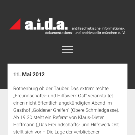
a.i.d.a.
Archiv
München
open
menu
facebook
rss
info@aida-archiv.de
11. Mai 2012
Home
Rothenburg ob der Tauber. Das extrem rechte
Aktuelles
„Freundschafts- und Hilfswerk Ost“ veranstaltet
open
Termine
einen nicht öffentlich angekündigten Abend im
dropdown
Gasthof „Goldener Greifen“ (Obere Schmiedgasse).
Antifaschistische Termine im Süden
Chronologie
menu
Ab 19.30 steht ein Referat von Klaus-Dieter
open
Antifaschistische Termine in München
Das Archiv
Hoffmann („Das Freundschafts- und Hilfswerk Ost
dropdown
Rechte Termine im Süden
a.i.d.a. e. V. unterstützen
Impressum
menu
stellt sich vor – Die Lage der verbliebenen