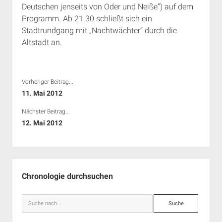
Deutschen jenseits von Oder und Neiße“) auf dem
Rechte Termine München
Über a.i.d.a.
Programm. Ab 21.30 schließt sich ein
RSS-Feeds, Twitter & Facebook
Stadtrundgang mit „Nachtwächter“ durch die
Bibliothek
Altstadt an.
Kontakt & PGP-Key
Vorheriger Beitrag...
11. Mai 2012
Nächster Beitrag...
12. Mai 2012
Seitenleiste
Chronologie durchsuchen
Suche