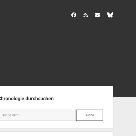
facebook
rss
info@aida-archiv.de
enleiste
Chronologie durchsuchen
Suche