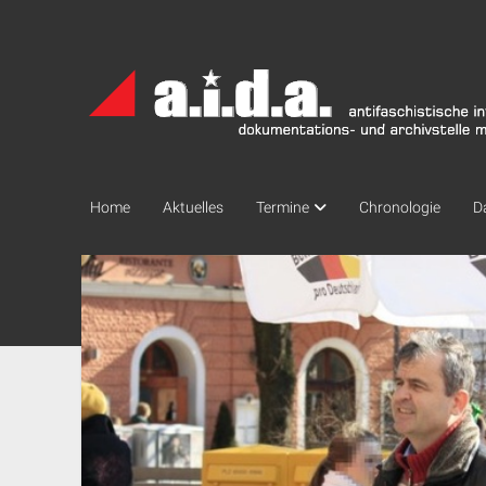
a.i.d.a.
Archiv
München
Home
Aktuelles
Termine
Chronologie
D