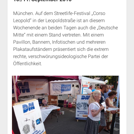
Rechte Termine München
Über a.i.d.a.
München. Auf dem Streetlife-Festival „Corso
RSS-Feeds, Twitter & Facebook
Leopold“ in der Leopoldstraße ist an diesem
Bibliothek
Wochenende an beiden Tagen auch die „Deutsche
Kontakt & PGP-Key
Mitte“ mit einem Stand vertreten. Mit einem
Pavillon, Bannern, Infotischen und mehreren
Plakataufständern präsentiert sich die extrem
rechte, verschwörungsideologische Partei der
Öffentlichkeit.