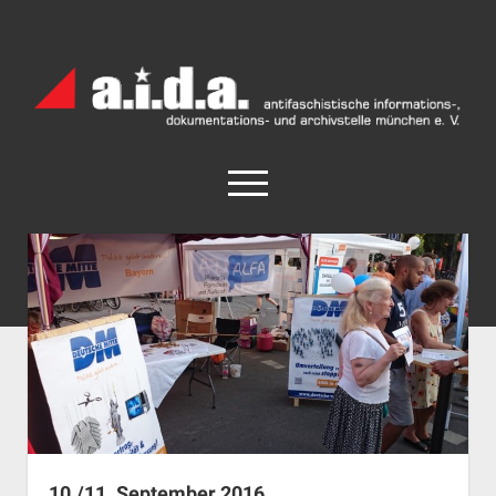
a.i.d.a.
Archiv
München
open
menu
facebook
rss
info@aida-archiv.de
Home
Aktuelles
open
Termine
dropdown
Antifaschistische Termine im Süden
Chronologie
menu
open
Antifaschistische Termine in München
Das Archiv
dropdown
Rechte Termine im Süden
a.i.d.a. e. V. unterstützen
Impressum
menu
10./11. September 2016