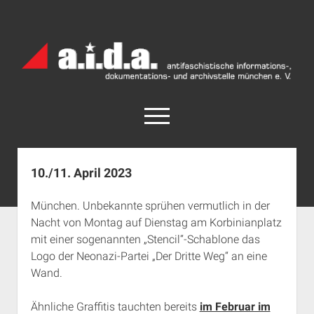
a.i.d.a.
Archiv
München
open
menu
facebook
rss
info@aida-archiv.de
10./11. April 2023
Home
München. Unbekannte sprühen vermutlich in der
Aktuelles
Nacht von Montag auf Dienstag am Korbinianplatz
open
Termine
mit einer sogenannten „Stencil“-Schablone das
dropdown
Logo der Neonazi-Partei „Der Dritte Weg“ an eine
Antifaschistische Termine im Süden
Chronologie
menu
Wand.
open
Antifaschistische Termine in München
Das Archiv
dropdown
Rechte Termine im Süden
a.i.d.a. e. V. unterstützen
Impressum
menu
Ähnliche Graffitis tauchten bereits
im Februar im