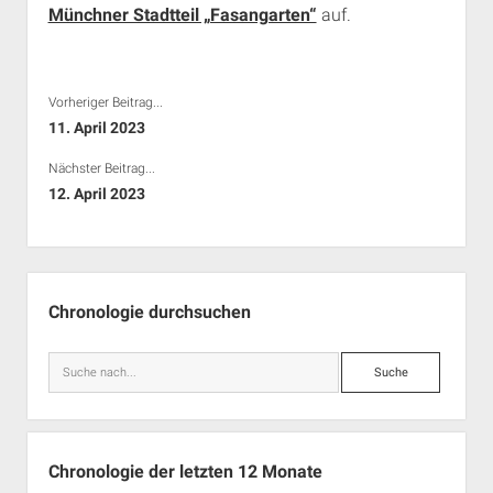
Münchner Stadtteil „Fasangarten“
auf.
Rechte Termine München
Über a.i.d.a.
RSS-Feeds, Twitter & Facebook
Bibliothek
Vorheriger Beitrag...
Kontakt & PGP-Key
11. April 2023
Nächster Beitrag...
12. April 2023
Seitenleiste
Chronologie durchsuchen
Suche
Chronologie der letzten 12 Monate