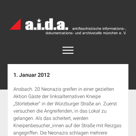
a.i.d.a.
Archiv
München
open
menu
facebook
rss
info@aida-archiv.de
1. Januar 2012
Home
Ansbach. 20 Neonazis greifen in einer gezielten
Aktuelles
Aktion Gäste der linksalternativen Kneipe
open
Termine
„Störtebeker“ in der Würzburger Straße an. Zuerst
dropdown
versuchen die Angreifenden, in das Lokal zu
Antifaschistische Termine im Süden
Chronologie
menu
gelangen. Als das scheitert, werden
open
Antifaschistische Termine in München
Das Archiv
Kneipenbesucher_innen auf der Straße mit Reizgas
dropdown
Rechte Termine im Süden
a.i.d.a. e. V. unterstützen
Impressum
menu
angegriffen. Die Neonazis schlagen mehrere