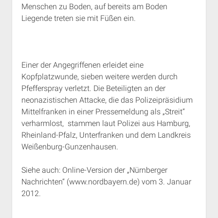
Menschen zu Boden, auf bereits am Boden
Rechte Termine München
Über a.i.d.a.
Liegende treten sie mit Füßen ein.
RSS-Feeds, Twitter & Facebook
Bibliothek
Kontakt & PGP-Key
Einer der Angegriffenen erleidet eine
Kopfplatzwunde, sieben weitere werden durch
Pfefferspray verletzt. Die Beteiligten an der
neonazistischen Attacke, die das Polizeipräsidium
Mittelfranken in einer Pressemeldung als „Streit“
verharmlost, stammen laut Polizei aus Hamburg,
Rheinland-Pfalz, Unterfranken und dem Landkreis
Weißenburg-Gunzenhausen.
Siehe auch: Online-Version der „Nürnberger
Nachrichten“ (www.nordbayern.de) vom 3. Januar
2012.