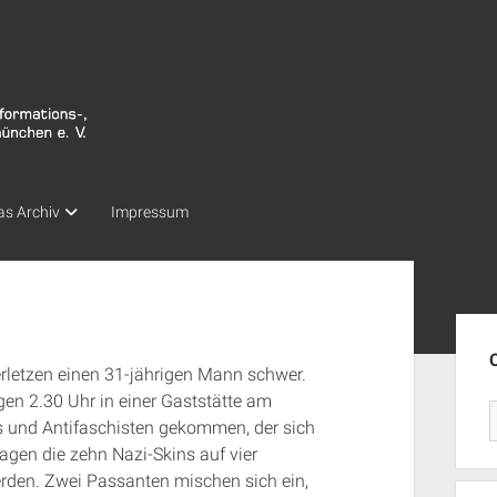
as Archiv
Impressum
Seit
rletzen einen 31-jährigen Mann schwer.
n 2.30 Uhr in einer Gaststätte am
s und Antifaschisten gekommen, der sich
lagen die zehn Nazi-Skins auf vier
 werden. Zwei Passanten mischen sich ein,