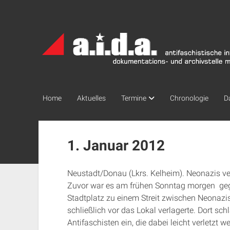
a.i.d.a.
Archiv
München
Home
Aktuelles
Termine
Chronologie
D
1. Januar 2012
Neustadt/Donau (Lkrs. Kelheim). Neonazis ve
Zuvor war es am frühen Sonntag morgen gege
Stadtplatz zu einem Streit zwischen Neonazi
schließlich vor das Lokal verlagerte. Dort sch
Antifaschisten ein, die dabei leicht verletzt