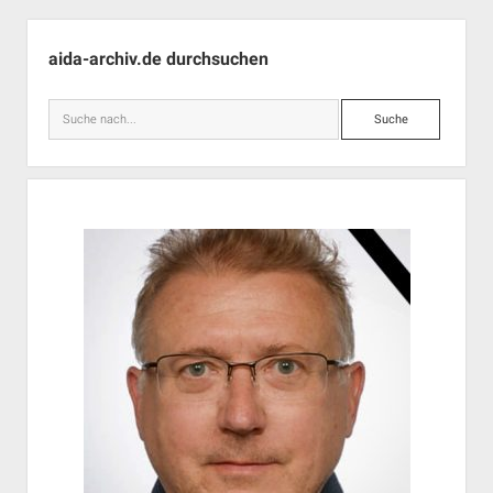
und
Seitenleiste
ZŽO
aida-archiv.de durchsuchen
ausgezeichnet!
Suche