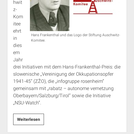
hwit
Rechte Termine München
Über a.i.d.a.
z-
RSS-Feeds, Twitter & Facebook
Kom
itee
Bibliothek
ehrt
Kontakt & PGP-Key
Hans Frankenthal und das Logo der Stiftung Auschwitz-
in
Komitee.
dies
em
Jahr
drei Initiativen mit dem Hans-Frankenthal-Preis: die
slowenische „Vereinigung der Okkupationsopfer
1941-45“ (ZŽO), die „infogruppe rosenheim“
gemeinsam mit „rabatz – autonome vernetzung
Oberbayern/Salzburg/Tirol“ sowie die Initiative
„NSU-Watch“.
NSU-
Weiterlesen
Watch,
rabatz