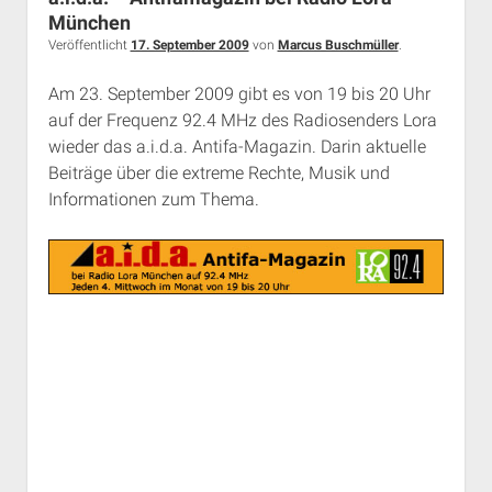
Rechte Termine München
Über a.i.d.a.
München
Veröffentlicht
17. September 2009
von
Marcus Buschmüller
.
RSS-Feeds, Twitter & Facebook
Bibliothek
Am 23. September 2009 gibt es von 19 bis 20 Uhr
auf der Frequenz 92.4 MHz des Radiosenders Lora
Kontakt & PGP-Key
wieder das a.i.d.a. Antifa-Magazin. Darin aktuelle
Beiträge über die extreme Rechte, Musik und
Informationen zum Thema.