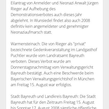
Eilantrag von Anmelder und Neonazi Anwalt Jürgen
Bibliothek
Rieger auf Aufhebung des
Kontakt & PGP-Key
Demonstrationsverbotes auch dieses Jahr
abgelehnt. In Wunsiedel findet also auch 2008
definitiv kein angemeldeter und genehmigter
Neonaziaufmarsch statt.
Warmensteinach: Die von Rieger als "privat"
bezeichnete Gedenkveranstaltung im Landgasthof
Puchtler wurde vom Landratsamt Bayreuth
verboten. Dieses Verbot wurde am
Donnerstagsnachmittag vom Verwaltungsgericht
Bayreuth bestätigt. Auch eine Beschwerde beim
Bayerischen Verwaltungsgerichtshof in München
am Freitag 15. August war erfolglos.
Stadt Bayreuth und Landkreis Bayreuth: Die Stadt
Bayreuth hat für den Zeitraum Freitag 15. August
bis Sonntag 17. August 2008 sämtliche öffentliche