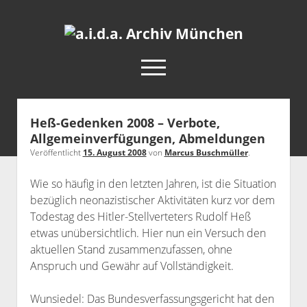
a.i.d.a.
Archiv
open
München
menu
facebook
rss
info@aida-archiv.de
Heß-Gedenken 2008 – Verbote,
Allgemeinverfügungen, Abmeldungen
Home
Veröffentlicht
15. August 2008
von
Marcus Buschmüller
.
Aktuelles
Wie so häufig in den letzten Jahren, ist die Situation
open
Termine
dropdown
bezüglich neonazistischer Aktivitäten kurz vor dem
Antifaschistische Termine im Süden
Chronologie
menu
Todestag des Hitler-Stellverteters Rudolf Heß
open
Antifaschistische Termine in München
Das Archiv
etwas unübersichtlich. Hier nun ein Versuch den
dropdown
aktuellen Stand zusammenzufassen, ohne
Rechte Termine im Süden
a.i.d.a. e. V. unterstützen
Impressum
menu
Anspruch und Gewähr auf Vollständigkeit.
Rechte Termine München
Über a.i.d.a.
Wunsiedel: Das Bundesverfassungsgericht hat den
RSS-Feeds, Twitter & Facebook