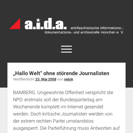
a.i.d.a.
Archiv
München
open
menu
facebook
rss
info@aida-archiv.de
„Hallo Welt“ ohne störende Journalisten
Veröffentlicht
23. Mai 2008
von
redok
.
Home
Aktuelles
BAMBERG. Ungewohnte Offenheit verspricht die
NPD: erstmals soll der Bundesparteitag am
open
Termine
dropdown
Wochenende komplett im Internet gesendet
Antifaschistische Termine im Süden
Chronologie
menu
werden. Doch kritische Journalisten werden von
open
Antifaschistische Termine in München
Das Archiv
der extrem rechten Partei umstandslos
dropdown
ausgesperrt. Die Parteiführung muss Antworten auf
Rechte Termine im Süden
a.i.d.a. e. V. unterstützen
Impressum
menu