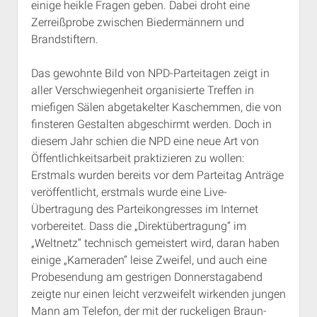
einige heikle Fragen geben. Dabei droht eine
Rechte Termine München
Über a.i.d.a.
Zerreißprobe zwischen Biedermännern und
RSS-Feeds, Twitter & Facebook
Brandstiftern.
Bibliothek
Das gewohnte Bild von NPD-Parteitagen zeigt in
Kontakt & PGP-Key
aller Verschwiegenheit organisierte Treffen in
miefigen Sälen abgetakelter Kaschemmen, die von
finsteren Gestalten abgeschirmt werden. Doch in
diesem Jahr schien die NPD eine neue Art von
Öffentlichkeitsarbeit praktizieren zu wollen:
Erstmals wurden bereits vor dem Parteitag Anträge
veröffentlicht, erstmals wurde eine Live-
Übertragung des Parteikongresses im Internet
vorbereitet. Dass die „Direktübertragung“ im
„Weltnetz“ technisch gemeistert wird, daran haben
einige „Kameraden“ leise Zweifel, und auch eine
Probesendung am gestrigen Donnerstagabend
zeigte nur einen leicht verzweifelt wirkenden jungen
Mann am Telefon, der mit der ruckeligen Braun-