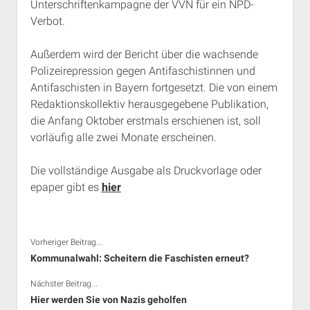
Unterschriftenkampagne der VVN für ein NPD-
Rechte Termine München
Über a.i.d.a.
Verbot.
RSS-Feeds, Twitter & Facebook
Außerdem wird der Bericht über die wachsende
Bibliothek
Polizeirepression gegen Antifaschistinnen und
Kontakt & PGP-Key
Antifaschisten in Bayern fortgesetzt. Die von einem
Redaktionskollektiv herausgegebene Publikation,
die Anfang Oktober erstmals erschienen ist, soll
vorläufig alle zwei Monate erscheinen.
Die vollständige Ausgabe als Druckvorlage oder
epaper gibt es
hier
Vorheriger Beitrag...
Kommunalwahl: Scheitern die Faschisten erneut?
Nächster Beitrag...
Hier werden Sie von Nazis geholfen