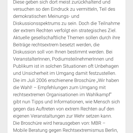
Diese geben sich dort meist zurückhaltend und
Rechte Termine München
Über a.i.d.a.
versuchen so den Eindruck zu vermitteln, Teil des
RSS-Feeds, Twitter & Facebook
demokratischen Meinungs- und
Diskussionsspektrums zu sein.
Doch die Teilnahme
Bibliothek
der extrem Rechten verfolgt ein strategisches Ziel.
Kontakt & PGP-Key
Aktuelle gesellschaftliche Themen sollen durch ihre
Beiträge rechtsextrem besetzt werden, die
Diskussion soll von Ihnen bestimmt werden. Bei
VeranstalterInnen, PodiumsteilnehmerInnen und
Publikum ist in solchen Situationen oft Unbehagen
und Unsicherheit im Umgang damit festzustellen.
Die im Juli 2006 erschienene Broschüre „Wir haben
die Wahl! – Empfehlungen zum Umgang mit
rechtsextremen Organisationen im Wahlkampf“
gibt nun Tipps und Informationen, wie Mensch sich
gegen das Auftreten von extrem Rechten auf den
eigenen Veranstaltungen zur Wehr setzen kann.
Die Broschüre wird herausgeben von: MBR –
Mobile Beratung gegen Rechtsextremismus Berlin,