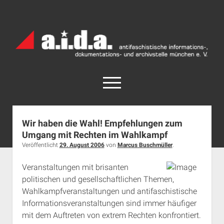
a.i.d.a.
Archiv
München
open
menu
facebook
rss
info@aida-archiv.de
Wir haben die Wahl! Empfehlungen zum
Umgang mit Rechten im Wahlkampf
Home
Veröffentlicht
29. August 2006
von
Marcus Buschmüller
.
Aktuelles
Veranstaltungen mit brisanten
open
Termine
dropdown
politischen und gesellschaftlichen Themen,
Antifaschistische Termine im Süden
Chronologie
menu
Wahlkampfveranstaltungen und antifaschistische
open
Antifaschistische Termine in München
Das Archiv
Informationsveranstaltungen sind immer häufiger
dropdown
mit dem Auftreten von extrem Rechten konfrontiert.
Rechte Termine im Süden
a.i.d.a. e. V. unterstützen
Impressum
menu