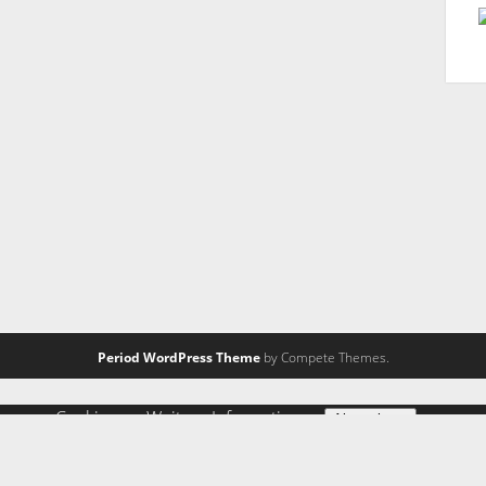
Period WordPress Theme
by Compete Themes.
ng von Cookies zu.
Weitere Informationen
Akzeptieren
 zulassen" eingestellt, um das beste Surferlebnis zu ermöglic