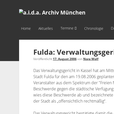
a.i.d.a.
Archiv
München
Termine
D
Home
Aktuelles
Chronologie
Fulda: Verwaltungsgeri
Veröffentlicht
17. August 2006
von
Nora Wolf
.
Das Verwaltungsgericht in Kassel hat am Mit
Stadt Fulda für den am 19.08.2006 geplanten
Veranstalter aus dem Spektrum der "Freien N
Beschwerde gegen die städtische Verfügung 
wies diese Beschwerde ab und bezeichnete 
der Stadt als „offensichtlich rechtmäßig“.
Das Verwaltungsgericht bestätigte damit die 