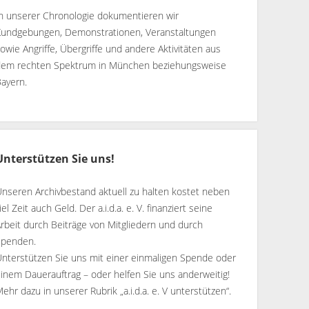
In unserer Chronologie dokumentieren wir
Kundgebungen, Demonstrationen, Veranstaltungen
owie Angriffe, Übergriffe und andere Aktivitäten aus
dem rechten Spektrum in München beziehungsweise
Bayern.
Unterstützen Sie uns!
nseren Archivbestand aktuell zu halten kostet neben
iel Zeit auch Geld. Der a.i.d.a. e. V. finanziert seine
rbeit durch Beiträge von Mitgliedern und durch
Spenden.
Unterstützen Sie uns mit einer einmaligen Spende oder
inem Dauerauftrag – oder helfen Sie uns anderweitig!
ehr dazu in unserer Rubrik „
a.i.d.a. e. V unterstützen
“.