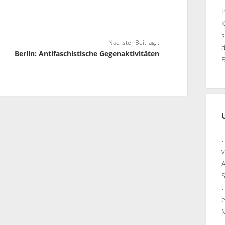
s
Nächster Beitrag...
Berlin: Antifaschistische Gegenaktivitäten
U
v
A
e
M