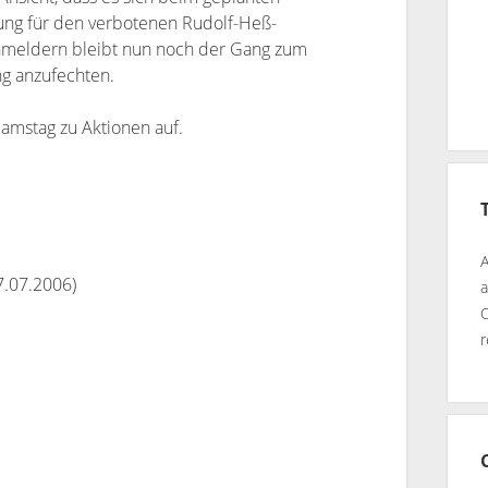
tung für den verbotenen Rudolf-Heß-
meldern bleibt nun noch der Gang zum
ng anzufechten.
Samstag zu Aktionen auf.
A
7.07.2006)
a
O
r