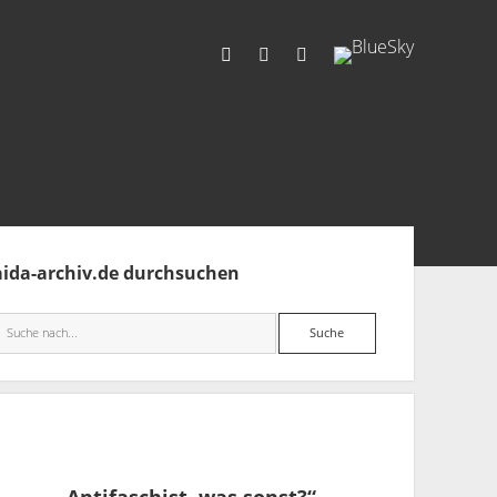
facebook
rss
info@aida-archiv.de
tenleiste
aida-archiv.de durchsuchen
Suche