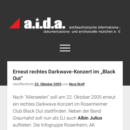
a.i.d.a.
Archiv
München
open
menu
facebook
rss
info@aida-archiv.de
Erneut rechtes Darkwave-Konzert im „Black
Out“
Home
Veröffentlicht
22. Oktober 2005
von
Nora Wolf
.
Aktuelles
Nach "Allerseelen" soll am 22. Oktober 2005 erneut
open
Termine
dropdown
ein rechtes Darkwave-Konzert im Rosenheimer
Antifaschistische Termine im Süden
Chronologie
menu
Club Black Out stattfinden. Neben der Band
open
Antifaschistische Termine in München
Das Archiv
Graumahd
soll nun als DJ auch
Albin Julius
dropdown
auftreten. Die Infogruppe Rosenheim, AK
Rechte Termine im Süden
a.i.d.a. e. V. unterstützen
Impressum
menu