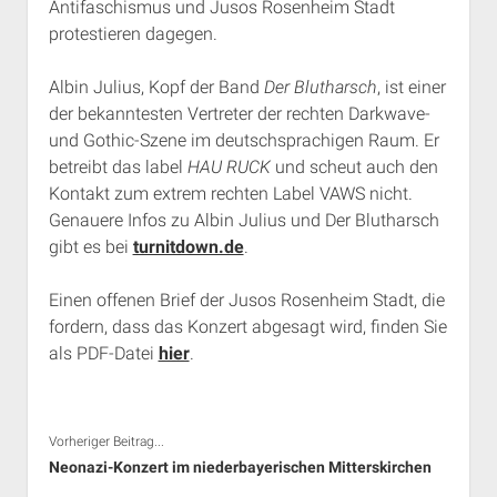
Antifaschismus und Jusos Rosenheim Stadt
Rechte Termine München
Über a.i.d.a.
protestieren dagegen.
RSS-Feeds, Twitter & Facebook
Albin Julius, Kopf der Band
Der Blutharsch
, ist einer
Bibliothek
der bekanntesten Vertreter der rechten Darkwave-
Kontakt & PGP-Key
und Gothic-Szene im deutschsprachigen Raum. Er
betreibt das label
HAU RUCK
und scheut auch den
Kontakt zum extrem rechten Label VAWS nicht.
Genauere Infos zu Albin Julius und Der Blutharsch
gibt es bei
turnitdown.de
.
Einen offenen Brief der Jusos Rosenheim Stadt, die
fordern, dass das Konzert abgesagt wird, finden Sie
als PDF-Datei
hier
.
Vorheriger Beitrag...
Neonazi-Konzert im niederbayerischen Mitterskirchen