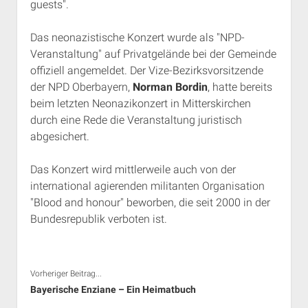
guests".
Rechte Termine München
Über a.i.d.a.
RSS-Feeds, Twitter & Facebook
Das neonazistische Konzert wurde als "NPD-
Veranstaltung" auf Privatgelände bei der Gemeinde
Bibliothek
offiziell angemeldet. Der Vize-Bezirksvorsitzende
Kontakt & PGP-Key
der NPD Oberbayern,
Norman Bordin
, hatte bereits
beim letzten Neonazikonzert in Mitterskirchen
durch eine Rede die Veranstaltung juristisch
abgesichert.
Das Konzert wird mittlerweile auch von der
international agierenden militanten Organisation
"Blood and honour" beworben, die seit 2000 in der
Bundesrepublik verboten ist.
Vorheriger Beitrag...
Bayerische Enziane – Ein Heimatbuch