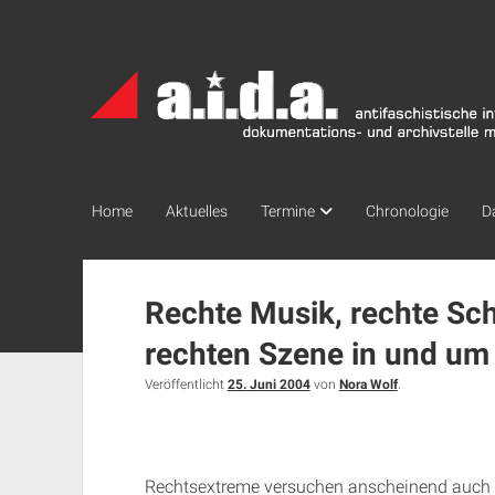
a.i.d.a.
Archiv
München
Home
Aktuelles
Termine
Chronologie
D
Rechte Musik, rechte Sch
rechten Szene in und u
Veröffentlicht
25. Juni 2004
von
Nora Wolf
.
Rechtsextreme versuchen anscheinend auch 