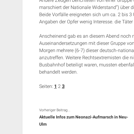
Andere Zeugen berichteten von einer Gruppe (
marschiert der Nationale Widerstand“) über di
Beide Vorfälle ereigneten sich um ca. 2 bis 3
Angaben der Opfer wenig Interesse. die Täte
Anscheinend gab es an diesem Abend noch m
Auseinandersetzungen mit dieser Gruppe von 
Morgen mehrere (6-7) dieser deutsch-nation
anzutreffen. Weitere Rechtsextremisten die 
Busbahnhof beteiligt waren, mussten ebenfa
behandelt werden.
Seiten:
1
2
3
Vorheriger Beitrag...
Aktuelle Infos zum Neonazi-Aufmarsch in Neu-
Ulm