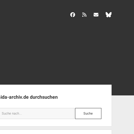
facebook
rss
info@aida-archiv.de
enleiste
aida-archiv.de durchsuchen
Suche