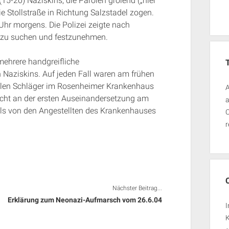
15-20) Naziskins, die Parolen grölend („hier
e Stollstraße in Richtung Salzstadel zogen.
 Uhr morgens. Die Polizei zeigte nach
r zu suchen und festzunehmen.
ehrere handgreifliche
Naziskins. Auf jeden Fall waren am frühen
alen Schläger im Rosenheimer Krankenhaus
A
nicht an der ersten Auseinandersetzung am
a
lls von den Angestellten des Krankenhauses
O
r
Nächster Beitrag...
Erklärung zum Neonazi-Aufmarsch vom 26.6.04
I