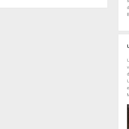
s
U
v
d
U
e
M