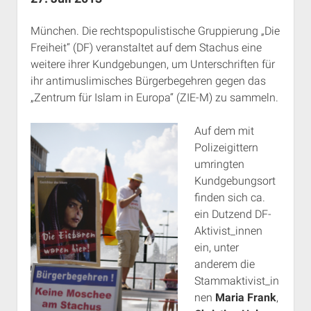
Rechte Termine München
Über a.i.d.a.
München. Die rechtspopulistische Gruppierung „Die
RSS-Feeds, Twitter & Facebook
Freiheit“ (DF) veranstaltet auf dem Stachus eine
Bibliothek
weitere ihrer Kundgebungen, um Unterschriften für
Kontakt & PGP-Key
ihr antimuslimisches Bürgerbegehren gegen das
„Zentrum für Islam in Europa“ (ZIE-M) zu sammeln.
Auf dem mit
Polizeigittern
umringten
Kundgebungsort
finden sich ca.
ein Dutzend DF-
Aktivist_innen
ein, unter
anderem die
Stammaktivist_in
nen
Maria Frank
,