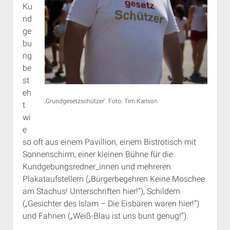
Ku
nd
ge
bu
ng
be
st
eh
‚Grundgesetzschützer‘. Foto: Tim Karlson
t
wi
e
so oft aus einem Pavillion, einem Bistrotisch mit
Sonnenschirm, einer kleinen Bühne für die
Kundgebungsredner_innen und mehreren
Plakataufstellern („Bürgerbegehren Keine Moschee
am Stachus! Unterschriften hier!“), Schildern
(„Gesichter des Islam – Die Eisbären waren hier!“)
und Fahnen („Weiß-Blau ist uns bunt genug!“).