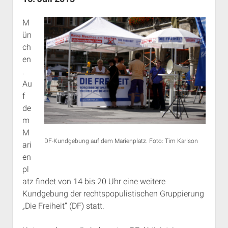
Rechte Termine München
Über a.i.d.a.
M
RSS-Feeds, Twitter & Facebook
ün
Bibliothek
ch
Kontakt & PGP-Key
en
.
Au
f
de
m
M
DF-Kundgebung auf dem Marienplatz. Foto: Tim Karlson
ari
en
pl
atz findet von 14 bis 20 Uhr eine weitere
Kundgebung der rechtspopulistischen Gruppierung
„Die Freiheit“ (DF) statt.