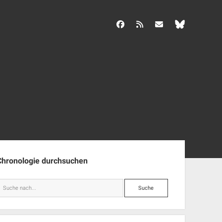
facebook
rss
info@aida-archiv.de
enleiste
Chronologie durchsuchen
Suche