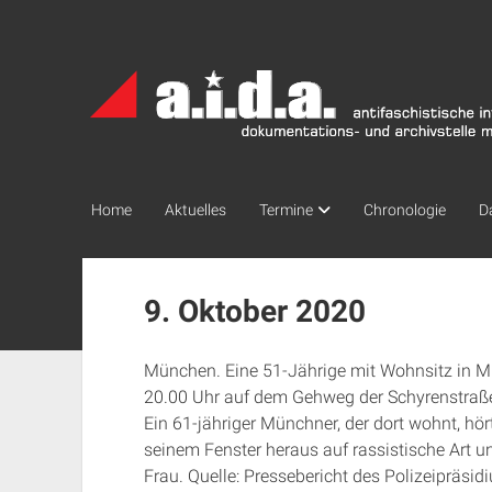
a.i.d.a.
Archiv
München
Home
Aktuelles
Termine
Chronologie
D
9. Oktober 2020
München. Eine 51-Jährige mit Wohnsitz in M
20.00 Uhr auf dem Gehweg der Schyrenstraße
Ein 61-jähriger Münchner, der dort wohnt, hör
seinem Fenster heraus auf rassistische Art u
Frau. Quelle: Pressebericht des Polizeipräs