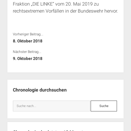
Fraktion „DIE LINKE“ vom 20. Mai 2019 zu
Rechte Termine München
Über a.i.d.a.
rechtsextremen Vorfällen in der Bundeswehr hervor.
RSS-Feeds, Twitter & Facebook
Bibliothek
Kontakt & PGP-Key
Vorheriger Beitrag...
8. Oktober 2018
Nächster Beitrag...
9. Oktober 2018
Seitenleiste
Chronologie durchsuchen
Suche