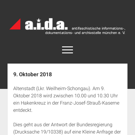
a.i.d.a.
Archiv
München
open
menu
facebook
rss
info@aida-archiv.de
9. Oktober 2018
Home
Altenstadt (Lkr. Weilheim-Schongau). Am 9.
Aktuelles
Oktober 2018 wird zwischen 10.00 und 10.30 Uhr
open
Termine
ein Hakenkreuz in der Franz-Josef-Strauß-Kaserne
dropdown
entdeckt.
Antifaschistische Termine im Süden
Chronologie
menu
open
Antifaschistische Termine in München
Das Archiv
Dies geht aus der Antwort der Bundesregierung
dropdown
Rechte Termine im Süden
a.i.d.a. e. V. unterstützen
Impressum
menu
(Drucksache 19/10338) auf eine Kleine Anfrage der