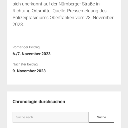
sich unerkannt auf der Nürnberger Straße in
Rechte Termine München
Über a.i.d.a.
Richtung Ortsmitte. Quelle: Pressemeldung des
RSS-Feeds, Twitter & Facebook
Polizeipräsidiums Oberfranken vom 23. November
Bibliothek
2023.
Kontakt & PGP-Key
Vorheriger Beitrag...
6./7. November 2023
Nächster Beitrag...
9. November 2023
Seitenleiste
Chronologie durchsuchen
Suche