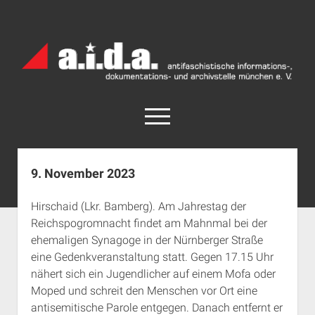
a.i.d.a.
Archiv
München
open
menu
facebook
rss
info@aida-archiv.de
9. November 2023
Home
Hirschaid (Lkr. Bamberg). Am Jahrestag der
Aktuelles
Reichspogromnacht findet am Mahnmal bei der
open
Termine
ehemaligen Synagoge in der Nürnberger Straße
dropdown
eine Gedenkveranstaltung statt. Gegen 17.15 Uhr
Antifaschistische Termine im Süden
Chronologie
menu
nähert sich ein Jugendlicher auf einem Mofa oder
open
Antifaschistische Termine in München
Das Archiv
Moped und schreit den Menschen vor Ort eine
dropdown
Rechte Termine im Süden
a.i.d.a. e. V. unterstützen
Impressum
menu
antisemitische Parole entgegen. Danach entfernt er