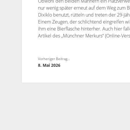
Obwohl den beiden Männern ein Platzverwei
nur wenig später erneut auf dem Weg zum Bah
Dixiklo benutzt, rütteln und treten der 29-Jä
Einem Zeugen, der schlichtend eingreifen will
ihm eine Bierflasche hinterher. Auch hier fal
Artikel des „Münchner Merkurs“ (Online-Ver
Vorheriger Beitrag...
8. Mai 2026