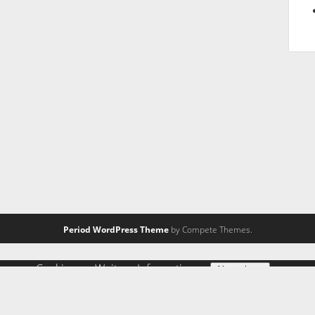
Period WordPress Theme
by Compete Themes.
ng von Cookies zu.
Weitere Informationen
Akzeptieren
 zulassen" eingestellt, um das beste Surferlebnis zu ermöglic