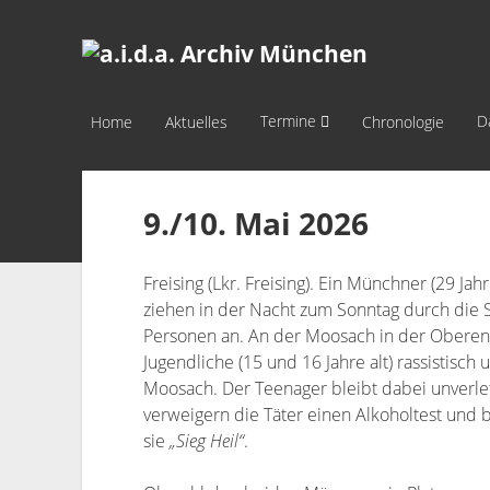
a.i.d.a.
Archiv
München
Termine
D
Home
Aktuelles
Chronologie
9./10. Mai 2026
Freising (Lkr. Freising). Ein Münchner (29 Jahr
ziehen in der Nacht zum Sonntag durch die 
Personen an. An der Moosach in der Oberen
Jugendliche (15 und 16 Jahre alt) rassistisc
Moosach. Der Teenager bleibt dabei unverletzt.
verweigern die Täter einen Alkoholtest und 
sie
„Sieg Heil“
.