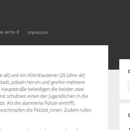
as Archiv
Impressum
Sei
e alt) und ein Allershausener (26 Jahre alt)
Stadt, pöbeln herum und greifen mehrere
 Hauptstraße beleidigen die beiden zwei
h und schubsen einen der Jugendlichen in die
 Als die alarmierte Polizei eintrifft,
beschimpfen die Polizist_innen. Zudem rufen