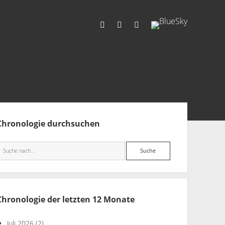
facebook
rss
info@aida-archiv.de
tenleiste
Chronologie durchsuchen
Suche
Chronologie der letzten 12 Monate
Juli 2026
(2)