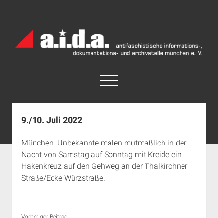
a.i.d.a.
Archiv
München
open
menu
facebook
rss
info@aida-archiv.de
9./10. Juli 2022
Home
München. Unbekannte malen mutmaßlich in der
Aktuelles
Nacht von Samstag auf Sonntag mit Kreide ein
open
Termine
Hakenkreuz auf den Gehweg an der Thalkirchner
dropdown
Straße/Ecke Würzstraße.
Antifaschistische Termine im Süden
Chronologie
menu
open
Antifaschistische Termine in München
Das Archiv
dropdown
Rechte Termine im Süden
a.i.d.a. e. V. unterstützen
Impressum
menu
Vorheriger Beitrag...