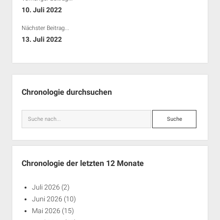
Rechte Termine München
Über a.i.d.a.
10. Juli 2022
RSS-Feeds, Twitter & Facebook
Nächster Beitrag...
Bibliothek
13. Juli 2022
Kontakt & PGP-Key
Seitenleiste
Chronologie durchsuchen
Suche
Chronologie der letzten 12 Monate
Juli 2026
(2)
Juni 2026
(10)
Mai 2026
(15)