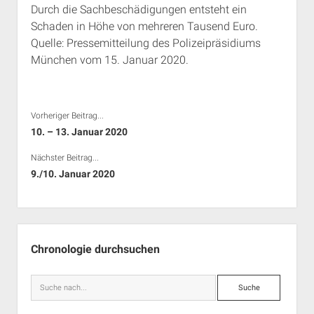
Durch die Sachbeschädigungen entsteht ein
Rechte Termine München
Über a.i.d.a.
Schaden in Höhe von mehreren Tausend Euro.
RSS-Feeds, Twitter & Facebook
Quelle: Pressemitteilung des Polizeipräsidiums
Bibliothek
München vom 15. Januar 2020.
Kontakt & PGP-Key
Vorheriger Beitrag...
10. – 13. Januar 2020
Nächster Beitrag...
9./10. Januar 2020
Seitenleiste
Chronologie durchsuchen
Suche