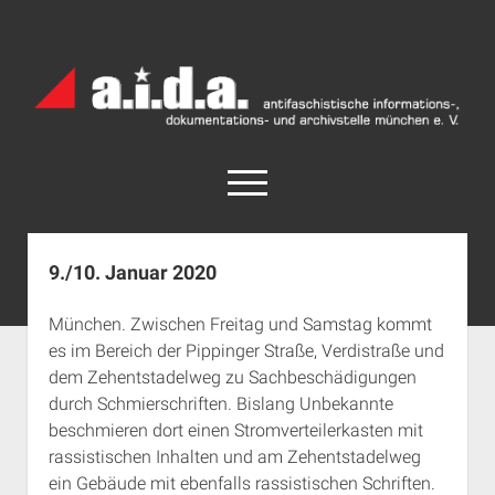
a.i.d.a.
Archiv
München
open
menu
facebook
rss
info@aida-archiv.de
9./10. Januar 2020
Home
München. Zwischen Freitag und Samstag kommt
Aktuelles
es im Bereich der Pippinger Straße, Verdistraße und
open
Termine
dem Zehentstadelweg zu Sachbeschädigungen
dropdown
durch Schmierschriften. Bislang Unbekannte
Antifaschistische Termine im Süden
Chronologie
menu
beschmieren dort einen Stromverteilerkasten mit
open
Antifaschistische Termine in München
Das Archiv
rassistischen Inhalten und am Zehentstadelweg
dropdown
Rechte Termine im Süden
a.i.d.a. e. V. unterstützen
Impressum
menu
ein Gebäude mit ebenfalls rassistischen Schriften.