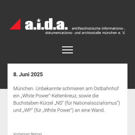
a.i.d.a.
Archiv
München
open
menu
facebook
rss
info@aida-archiv.de
8. Juni 2025
Home
München. Unbekannte schmieren am Ostbahnhof
Aktuelles
ein „White Power“-Keltenkreuz, sowie die
open
Termine
Buchstaben-Kürzel „NS“ (für Nationalsozialismus“)
dropdown
und „WP“ (für „White Power“) an eine Wand.
Antifaschistische Termine im Süden
Chronologie
menu
open
Antifaschistische Termine in München
Das Archiv
dropdown
Rechte Termine im Süden
a.i.d.a. e. V. unterstützen
Impressum
menu
Vorheriger Beitrag...