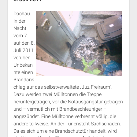
Rechte Termine München
Über a.i.d.a.
Dachau.
RSS-Feeds, Twitter & Facebook
In der
Bibliothek
Nacht
Kontakt & PGP-Key
vom 7.
auf den 8.
Juli 2011
verüben
Unbekan
nte einen
Brandans
chlag auf das selbstverwaltete „Juz Freiraum“.
Dazu werden zwei Mülltonnen die Treppe
heruntergetragen, vor die Notausgangstür getragen
und – vermutlich mit Brandbeschleuniger –
angezündet. Eine Mülltonne verbrennt völlig, die
andere teilweise. An der Tür ensteht Sachschaden.
Da es sich um eine Brandschutztür handelt, wird