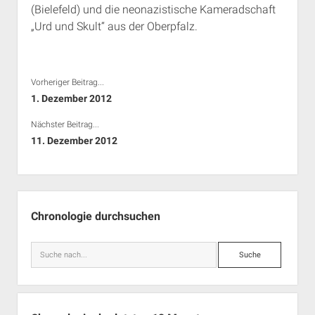
(Bielefeld) und die neonazistische Kameradschaft
Rechte Termine München
Über a.i.d.a.
„Urd und Skult“ aus der Oberpfalz.
RSS-Feeds, Twitter & Facebook
Bibliothek
Kontakt & PGP-Key
Vorheriger Beitrag...
1. Dezember 2012
Nächster Beitrag...
11. Dezember 2012
Seitenleiste
Chronologie durchsuchen
Suche