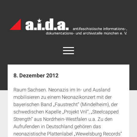
a.i.d.a.
Archiv
München
open
menu
facebook
rss
info@aida-archiv.de
8. Dezember 2012
Home
Raum Sachsen. Neonazis im In- und Ausland
Aktuelles
mobilisieren zu einem Neonazikonzert mit der
open
Termine
bayerischen Band „Faustrecht“ (Mindelheim), der
dropdown
schwedischen Kapelle „Projekt Vril“, „Steelcapped
Antifaschistische Termine im Süden
Chronologie
menu
Strength“ aus Nordrhein-Westfalen u.a. Zu den
open
Antifaschistische Termine in München
Das Archiv
Aufrufenden in Deutschland gehören das
dropdown
Rechte Termine im Süden
a.i.d.a. e. V. unterstützen
Impressum
menu
neonazistische Plattenlabel „Wewelsburg Records“